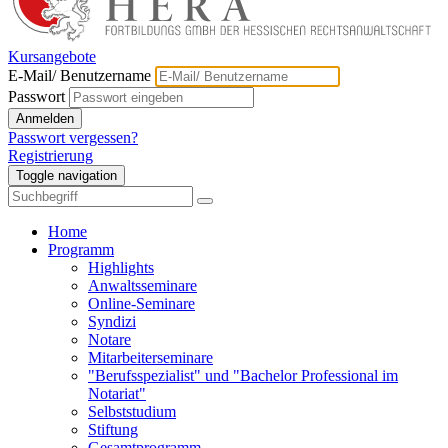
Kursangebote
E-Mail/ Benutzername
Passwort
Anmelden
Passwort vergessen?
Registrierung
Toggle navigation
Home
Programm
Highlights
Anwaltsseminare
Online-Seminare
Syndizi
Notare
Mitarbeiterseminare
"Berufsspezialist" und "Bachelor Professional im
Notariat"
Selbststudium
Stiftung
Gesamtprogramm