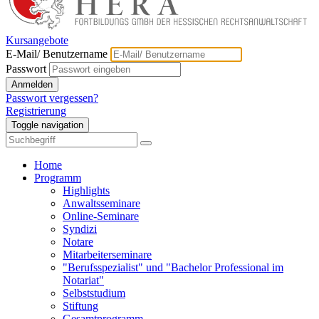
Kursangebote
E-Mail/ Benutzername
Passwort
Anmelden
Passwort vergessen?
Registrierung
Toggle navigation
Home
Programm
Highlights
Anwaltsseminare
Online-Seminare
Syndizi
Notare
Mitarbeiterseminare
"Berufsspezialist" und "Bachelor Professional im
Notariat"
Selbststudium
Stiftung
Gesamtprogramm