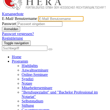
Kursangebote
E-Mail/ Benutzername
Passwort
Anmelden
Passwort vergessen?
Registrierung
Toggle navigation
Home
Programm
Highlights
Anwaltsseminare
Online-Seminare
Syndizi
Notare
Mitarbeiterseminare
"Berufsspezialist" und "Bachelor Professional im
Notariat"
Selbststudium
Stiftung
Gesamtprogramm