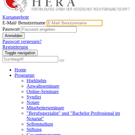
Kursangebote
E-Mail/ Benutzername
Passwort
Anmelden
Passwort vergessen?
Registrierung
Toggle navigation
Home
Programm
Highlights
Anwaltsseminare
Online-Seminare
Syndizi
Notare
Mitarbeiterseminare
"Berufsspezialist" und "Bachelor Professional im
Notariat"
Selbststudium
Stiftung
Gesamtprogramm