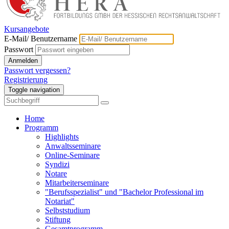
Kursangebote
E-Mail/ Benutzername
Passwort
Anmelden
Passwort vergessen?
Registrierung
Toggle navigation
Home
Programm
Highlights
Anwaltsseminare
Online-Seminare
Syndizi
Notare
Mitarbeiterseminare
"Berufsspezialist" und "Bachelor Professional im
Notariat"
Selbststudium
Stiftung
Gesamtprogramm