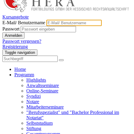
Kursangebote
E-Mail/ Benutzername
Passwort
Anmelden
Passwort vergessen?
Registrierung
Toggle navigation
Home
Programm
Highlights
Anwaltsseminare
Online-Seminare
Syndizi
Notare
Mitarbeiterseminare
"Berufsspezialist" und "Bachelor Professional im
Notariat"
Selbststudium
Stiftung
Gesamtprogramm