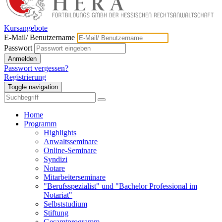
Kursangebote
E-Mail/ Benutzername
Passwort
Anmelden
Passwort vergessen?
Registrierung
Toggle navigation
Home
Programm
Highlights
Anwaltsseminare
Online-Seminare
Syndizi
Notare
Mitarbeiterseminare
"Berufsspezialist" und "Bachelor Professional im
Notariat"
Selbststudium
Stiftung
Gesamtprogramm