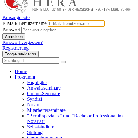
Kursangebote
E-Mail/ Benutzername
Passwort
Anmelden
Passwort vergessen?
Registrierung
Toggle navigation
Home
Programm
Highlights
Anwaltsseminare
Online-Seminare
Syndizi
Notare
Mitarbeiterseminare
"Berufsspezialist" und "Bachelor Professional im
Notariat"
Selbststudium
Stiftung
Gesamtprogramm