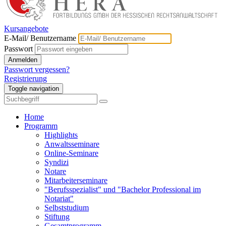
Kursangebote
E-Mail/ Benutzername
Passwort
Anmelden
Passwort vergessen?
Registrierung
Toggle navigation
Home
Programm
Highlights
Anwaltsseminare
Online-Seminare
Syndizi
Notare
Mitarbeiterseminare
"Berufsspezialist" und "Bachelor Professional im
Notariat"
Selbststudium
Stiftung
Gesamtprogramm