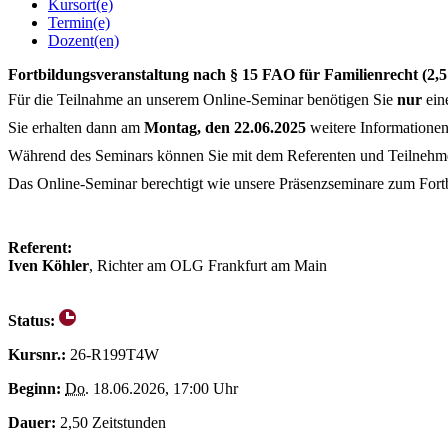
Kursort(e)
Termin(e)
Dozent(en)
Fortbildungsveranstaltung nach § 15 FAO für Familienrecht (2,5
Für die Teilnahme an unserem Online-Seminar benötigen Sie
nur
ein
Sie erhalten dann am
Montag, den 22.06.2025
weitere Informatione
Während des Seminars können Sie mit dem Referenten und Teilnehmern
Das Online-Seminar berechtigt wie unsere Präsenzseminare zum For
Referent:
Iven Köhler
, Richter am OLG Frankfurt am Main
Status:
Kursnr.:
26-R199T4W
Beginn:
Do.
18.06.2026, 17:00 Uhr
Dauer:
2,50 Zeitstunden