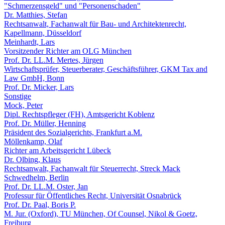
"Schmerzensgeld" und "Personenschaden"
Dr. Matthies, Stefan
Rechtsanwalt, Fachanwalt für Bau- und Architektenrecht,
Kapellmann, Düsseldorf
Meinhardt, Lars
Vorsitzender Richter am OLG München
Prof. Dr. LL.M. Mertes, Jürgen
Wirtschaftsprüfer, Steuerberater, Geschäftsführer, GKM Tax and
Law GmbH, Bonn
Prof. Dr. Micker, Lars
Sonstige
Mock, Peter
Dipl. Rechtspfleger (FH), Amtsgericht Koblenz
Prof. Dr. Müller, Henning
Präsident des Sozialgerichts, Frankfurt a.M.
Möllenkamp, Olaf
Richter am Arbeitsgericht Lübeck
Dr. Olbing, Klaus
Rechtsanwalt, Fachanwalt für Steuerrecht, Streck Mack
Schwedhelm, Berlin
Prof. Dr. LL.M. Oster, Jan
Professur für Öffentliches Recht, Universität Osnabrück
Prof. Dr. Paal, Boris P.
M. Jur. (Oxford), TU München, Of Counsel, Nikol & Goetz,
Freiburg