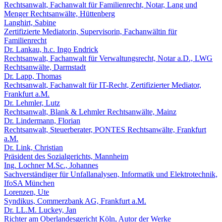
Rechtsanwalt, Fachanwalt für Familienrecht, Notar, Lang und
Menger Rechtsanwälte, Hüttenberg
Langhirt, Sabine
Zertifizierte Mediatorin, Supervisorin, Fachanwältin für
Familienrecht
Dr. Lankau, h.c. Ingo Endrick
Rechtsanwalt, Fachanwalt für Verwaltungsrecht, Notar a.D., LWG
Rechtsanwälte, Darmstadt
Dr. Lapp, Thomas
Rechtsanwalt, Fachanwalt für IT-Recht, Zertifizierter Mediator,
Frankfurt a.M.
Dr. Lehmler, Lutz
Rechtsanwalt, Blank & Lehmler Rechtsanwälte, Mainz
Dr. Lindermann, Florian
Rechtsanwalt, Steuerberater, PONTES Rechtsanwälte, Frankfurt
a.M.
Dr. Link, Christian
Präsident des Sozialgerichts, Mannheim
Ing. Lochner M.Sc., Johannes
Sachverständiger für Unfallanalysen, Informatik und Elektrotechnik,
IfoSA München
Lorenzen, Ute
Syndikus, Commerzbank AG, Frankfurt a.M.
Dr. LL.M. Luckey, Jan
Richter am Oberlandesgericht Köln, Autor der Werke