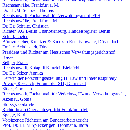
Rechtsanwälte, Frankfurt a. M.
Dr. LL.M. Schröer, Thomas
Rechtsanwalt, Fachanwalt für Verwaltungsrecht, FPS
Rechtsanwälte, Frankfurt a.M.
Dr. Dr. Schulte, Christian
Richter AG Berlin-Charlottenburg, Handelsregister, Berlin
Schüll, Dieter
Bürovorsteher, Kreutzer & Kreuzau Rechtsanwälte, Düsseldorf
Dr. h.c. Schönstädt, Dirk
Präsident und Richter am Hessischen Verwaltungsgerichtshof,
Kassel
Seliger, Frank
Rechtsanwalt, Katapult Kanzlei, Bielefeld
Dr. Dr. Selzer, Annika
Leiterin der Forschungsabteilung IT Law und Interdisziplinary
Privacy Research, Fraunhofer SIT, Darmstadt
Sitter , Christian
Rechtsanwalt, Fachanwalt für Verkehrs-, IT- und Verwaltungsrecht,
Alzenau, Gotha
Slutzky, Gabriele
Richterin am Oberlandesgericht Frankfurt a.M.
Spelge, Karin
Vorsitzende Richterin am Bundesarbeitsgericht
Prof. Dr. LL.M Spiecker gen. Döhmann, Indra