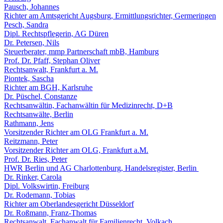
Pausch, Johannes
Richter am Amtsgericht Augsburg, Ermittlungsrichter, Germeringen
Pesch, Sandra
Dipl. Rechtspflegerin, AG Düren
Dr. Petersen, Nils
Steuerberater, mmp Partnerschaft mbB, Hamburg
Prof. Dr. Pfaff, Stephan Oliver
Rechtsanwalt, Frankfurt a. M.
Piontek, Sascha
Richter am BGH, Karlsruhe
Dr. Püschel, Constanze
Rechtsanwältin, Fachanwältin für Medizinrecht, D+B
Rechtsanwälte, Berlin
Rathmann, Jens
Vorsitzender Richter am OLG Frankfurt a. M.
Reitzmann, Peter
Vorsitzender Richter am OLG, Frankfurt a.M.
Prof. Dr. Ries, Peter
HWR Berlin und AG Charlottenburg, Handelsregister, Berlin
Dr. Rinker, Carola
Dipl. Volkswirtin, Freiburg
Dr. Rodemann, Tobias
Richter am Oberlandesgericht Düsseldorf
Dr. Roßmann, Franz-Thomas
Rechtsanwalt, Fachanwalt für Familienrecht, Volkach