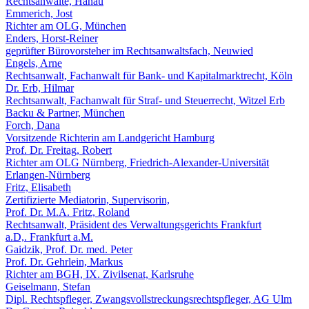
Rechtsanwälte, Hanau
Emmerich, Jost
Richter am OLG, München
Enders, Horst-Reiner
geprüfter Bürovorsteher im Rechtsanwaltsfach, Neuwied
Engels, Arne
Rechtsanwalt, Fachanwalt für Bank- und Kapitalmarktrecht, Köln
Dr. Erb, Hilmar
Rechtsanwalt, Fachanwalt für Straf- und Steuerrecht, Witzel Erb
Backu & Partner, München
Forch, Dana
Vorsitzende Richterin am Landgericht Hamburg
Prof. Dr. Freitag, Robert
Richter am OLG Nürnberg, Friedrich-Alexander-Universität
Erlangen-Nürnberg
Fritz, Elisabeth
Zertifizierte Mediatorin, Supervisorin,
Prof. Dr. M.A. Fritz, Roland
Rechtsanwalt, Präsident des Verwaltungsgerichts Frankfurt
a.D,. Frankfurt a.M.
Gaidzik, Prof. Dr. med. Peter
Prof. Dr. Gehrlein, Markus
Richter am BGH, IX. Zivilsenat, Karlsruhe
Geiselmann, Stefan
Dipl. Rechtspfleger, Zwangsvollstreckungsrechtspfleger, AG Ulm