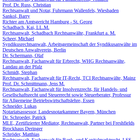
Prof. Dr. Russ, Christian
Rechtsanwalt und Notar, Fuhrmann Wallenfels, Wiesbaden
Sankol, Barry
Richter am Amtsgericht Hamburg - St. Georg
Schadbach, Kai, LL.M.
Rechtsanwalt, Schadbach Rechtsanwälte, Frankfurt a. M.
Scheer, Michael
Syndikusrechtsanwalt, Arbeitsgemeinschaft der Syndikusanwälte im
Deutschen Anwaltverein, Berlin
Dr. Schermann, Olaf
Rechtsanwalt, Fachanwalt für Erbrecht, WHG Rechtsanwälte,
Landau an der Pfalz
Schmidt, Stephan
Rechtsanwalt, Fachanwalt für IT-Recht, TCI Rechtsanwälte, Mainz
Prof. Dr. Schmittmann, Jens M.
Rechtsanwalt, Fachanwalt für Insolvenzrecht, für Handels- und
Gesellschaftsrecht und Steuerrecht sowie Steuerberater, Professur
für Allgemeine Betriebswirtschaftslehre, Essen
Schneider, Lukas
Notariatsassessor, Landesnotarkammer Bayern, München
Dr. Schroeder, Patrick
MLE, Zertifizierter Mediator, Rechtsanwalt, Partner bei Freshfields
Brockhaus Deringer
Schröder, Matthias
Rechtsanwalt, Fachanwalt für Bank- und Kapitalmarktrecht, LSS