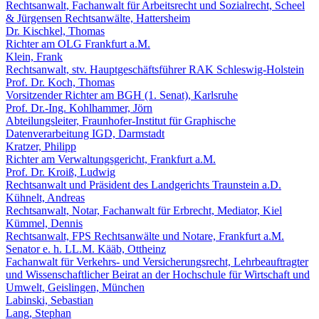
Rechtsanwalt, Fachanwalt für Arbeitsrecht und Sozialrecht, Scheel
& Jürgensen Rechtsanwälte, Hattersheim
Dr. Kischkel, Thomas
Richter am OLG Frankfurt a.M.
Klein, Frank
Rechtsanwalt, stv. Hauptgeschäftsführer RAK Schleswig-Holstein
Prof. Dr. Koch, Thomas
Vorsitzender Richter am BGH (1. Senat), Karlsruhe
Prof. Dr.-Ing. Kohlhammer, Jörn
Abteilungsleiter, Fraunhofer-Institut für Graphische
Datenverarbeitung IGD, Darmstadt
Kratzer, Philipp
Richter am Verwaltungsgericht, Frankfurt a.M.
Prof. Dr. Kroiß, Ludwig
Rechtsanwalt und Präsident des Landgerichts Traunstein a.D.
Kühnelt, Andreas
Rechtsanwalt, Notar, Fachanwalt für Erbrecht, Mediator, Kiel
Kümmel, Dennis
Rechtsanwalt, FPS Rechtsanwälte und Notare, Frankfurt a.M.
Senator e. h. LL.M. Kääb, Ottheinz
Fachanwalt für Verkehrs- und Versicherungsrecht, Lehrbeauftragter
und Wissenschaftlicher Beirat an der Hochschule für Wirtschaft und
Umwelt, Geislingen, München
Labinski, Sebastian
Lang, Stephan