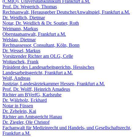
(CMIO), Universitätsklinikum Frankfurt a.M.
Prof. Dr. Wegerich, Thomas
Rechtsanwalt, Herausgeber DeutscherAnwaltspiel, Frankfurt a.M.
Dr. Weidlich, Dietmar
Notar, Dr. Weidlich & Dr. Soutier, Roth
Weimann, Markus
Oberstaatsanwalt, Frankfurt a.M.
Welslau, Dietmar
Rechtsassessor, Consultant, Köln, Bonn
Dr. Wessel, Markus
Vorsitzender Richter am OLG, Celle
Woitaschek, Frank
Präsident des Landesarbeitsgerichts, Hessisches
Landesarbeitsgericht, Frankfurt a.M.
Wolf, Andreas
Justiziar, Landesärztekammer Hessen, Frankfurt a.M.
Prof. Dr. Wolff, Heinrich Amadeus
Richter am BVerfG, Karlsruhe
Dr. Wälzholz, Eckhard
Notar in Füssen
Dr. Zehelein, Kai
Richter am Amtsgericht Hanau
Dr. Ziegler, Ole Christof
Fachanwalt für Medizinrecht und Handels- und Gesellschaftsrecht,
Frankfurt a.M.