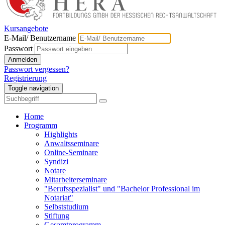
Kursangebote
E-Mail/ Benutzername
Passwort
Anmelden
Passwort vergessen?
Registrierung
Toggle navigation
Home
Programm
Highlights
Anwaltsseminare
Online-Seminare
Syndizi
Notare
Mitarbeiterseminare
"Berufsspezialist" und "Bachelor Professional im
Notariat"
Selbststudium
Stiftung
Gesamtprogramm