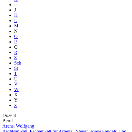
I
J
K
L
M
N
O
P
Q
R
S
Sch
St
T
U
V
W
X
Y
Z
Dozent
Beruf
Arens, Wolfgang
Rechtsanwalt, Fachanwalt für Arbeits-, Steuer- sowieHandels- und