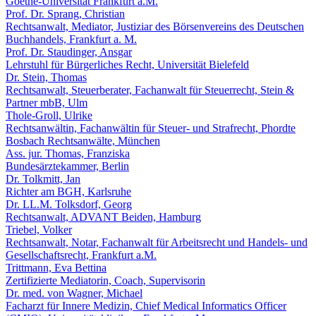
Goethe-Universität Frankfurt a.M.
Prof. Dr. Sprang, Christian
Rechtsanwalt, Mediator, Justiziar des Börsenvereins des Deutschen
Buchhandels, Frankfurt a. M.
Prof. Dr. Staudinger, Ansgar
Lehrstuhl für Bürgerliches Recht, Universität Bielefeld
Dr. Stein, Thomas
Rechtsanwalt, Steuerberater, Fachanwalt für Steuerrecht, Stein &
Partner mbB, Ulm
Thole-Groll, Ulrike
Rechtsanwältin, Fachanwältin für Steuer- und Strafrecht, Phordte
Bosbach Rechtsanwälte, München
Ass. jur. Thomas, Franziska
Bundesärztekammer, Berlin
Dr. Tolkmitt, Jan
Richter am BGH, Karlsruhe
Dr. LL.M. Tolksdorf, Georg
Rechtsanwalt, ADVANT Beiden, Hamburg
Triebel, Volker
Rechtsanwalt, Notar, Fachanwalt für Arbeitsrecht und Handels- und
Gesellschaftsrecht, Frankfurt a.M.
Trittmann, Eva Bettina
Zertifizierte Mediatorin, Coach, Supervisorin
Dr. med. von Wagner, Michael
Facharzt für Innere Medizin, Chief Medical Informatics Officer