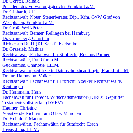
Dr. Gerster, Rainald
Präsident des Verwaltungsgerichts Frankfurt a.M.
Dr. Gibhardt, Ulf
Rechtsanwalt, Notar, Steuerberater, Dipl.-Kfm, GvW Graf von
Westphalen, Frankfurt a.M.
Dr. Groß, Wolf-Peter
Rechtsanwalt, Berater, Rellingen bei Hamburg
Dr. Grüneberg, Christian
Richter am BGH (XI. Senat), Karlsruhe
Dr. Grzesiek, Mathias
Rechtsanwalt, Fachanwalt für Strafrecht, Rosinus Partner
Rechtsanwälte, Frankfurt a.M.
Guckenmus, Charlotte, LL.M.
Rechtsanwältin, zertifizierte Datenschutzbeauftragte, Frankfurt a.M.
Dr. jur. Hammann, Volker
Rechtsanwalt, Fachanwalt für Erbrecht, Voelker Rechtsanwälte,
Reutlingen
Dr. Hammann, Hans
Fachanwalt für Erbrecht, Wirtschaftsmediator (DIRO), Geprüfter
Testamentsvollstrecker (DVEV)
Haumer, Christine
Vorsitzende Richterin am OLG, München
Dr. Heindorf, Manon
Rechtsanwältin, Fachanwältin für Strafrecht, Essen
Heise, Julia, LL.M.