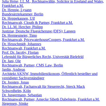
Julia Heise, LL.M., Rechtsanwältin, Solicitor in England and Wales,
Frankfurt a.M.
Dr. Hennig, Lysann
Bundesärztekammer, Berlin
Dr. Heppekausen, Ulf
Rechtsanwalt, Clouth & Partner, Frankfurt a.M.
Dr. LL.M. Hercher, Philipp
Justiziar, Deutsche Flugsicherung (DFS); Langen
Dr. Hermesmeier, Timo
Rechtsanwalt, PricewaterhouseCoopers, Frankfurt a.M.
Dr. Heuschmidt, Johannes
Rechtsanwalt, Frankfurt a.M.
Prof. Dr. Jacoby, Florian
Lehrstuhl für Bürgerliches Recht, Universität Bielefeld
Dr. Jani, Ole
Rechtsanwalt, Partner, CMS Law, Berlin
Jardin, Andreas
Architekt AKNW, Immobilienökonom, Öffentlich bestellter und
vereidigter Sachverständiger
Dr. Joosten, Jonas
Rechtsanwalt, Fachanwalt für Steuerrecht, Streck Mack
Schwedhelm, Köln
Dr. Jungermann, Sebastian
Rechtsanwalt, Partner, Arnecke Sibeth Dabelstein, Frankfurt a.M.
Jürgensen, Sönke