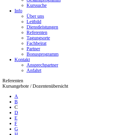
Kurssuche
Info
Über uns
Leitbild
Dienstleistungen
Referenten
Tagungsorte
Fachbeirat
Partner
Bonusprogramm
Kontakt
Ansprechpartner
Anfahrt
Referenten
Kursangebote
/
Dozentenübersicht
A
B
C
D
E
F
G
H