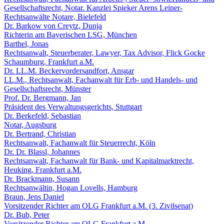
Gesellschaftsrecht, Notar. Kanzlei Spieker Arens Leiner-
Rechtsanwälte Notare, Bielefeld
Dr. Barkow von Creytz, Dunja
Richterin am Bayerischen LSG, München
Barthel, Jonas
Rechtsanwalt, Steuerberater, Lawyer, Tax Advisor, Flick Gocke
Schaumburg, Frankfurt a.M.
Dr. LL.M. Beckervordersandfort, Ansgar
LL.M., Rechtsanwalt, Fachanwalt für Erb- und Handels- und
Gesellschaftsrecht, Münster
Prof. Dr. Bergmann, Jan
Präsident des Verwaltungsgerichts, Stuttgart
Dr. Berkefeld, Sebastian
Notar, Augsburg
Dr. Bertrand, Christian
Rechtsanwalt, Fachanwalt für Steuerrecht, Köln
Dr. Dr. Blassl, Johannes
Rechtsanwalt, Fachanwalt für Bank- und Kapitalmarktrecht,
Heuking, Frankfurt a.M.
Dr. Brackmann, Susann
Rechtsanwältin, Hogan Lovells, Hamburg
Braun, Jens Daniel
Vorsitzender Richter am OLG Frankfurt a.M. (3. Zivilsenat)
Dr. Bub, Peter
Vorsitzender Richter am OLG Frankfurt a.M.