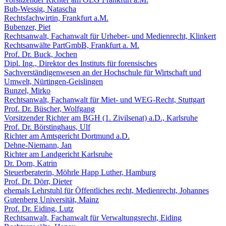
Bub-Wessig, Natascha
Rechtsfachwirtin, Frankfurt a.M.
Bubenzer, Piet
Rechtsanwalt, Fachanwalt für Urheber- und Medienrecht, Klinkert
Rechtsanwälte PartGmbB, Frankfurt a. M.
Prof. Dr. Buck, Jochen
Dipl. Ing., Direktor des Instituts für forensisches
Sachverständigenwesen an der Hochschule für Wirtschaft und
Umwelt, Nürtingen-Geislingen
Bunzel, Mirko
Rechtsanwalt, Fachanwalt für Miet- und WEG-Recht, Stuttgart
Prof. Dr. Büscher, Wolfgang
Vorsitzender Richter am BGH (1. Zivilsenat) a.D., Karlsruhe
Prof. Dr. Börstinghaus, Ulf
Richter am Amtsgericht Dortmund a.D.
Dehne-Niemann, Jan
Richter am Landgericht Karlsruhe
Dr. Dorn, Katrin
Steuerberaterin, Möhrle Happ Luther, Hamburg
Prof. Dr. Dörr, Dieter
ehemals Lehrstuhl für Öffentliches recht, Medienrecht, Johannes
Gutenberg Universität, Mainz
Prof. Dr. Eiding, Lutz
Rechtsanwalt, Fachanwalt für Verwaltungsrecht, Eiding