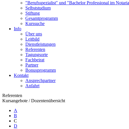
"Berufsspezialist" und "Bachelor Professional im Notaria
Selbststudium
Stiftung
Gesamtprogramm
Kurssuche
Info
Über uns
Leitbild
Dienstleistungen
Referenten
Tagungsorte
Fachbeirat
Partner
Bonusprogramm
Kontakt
Ansprechpartner
Anfahrt
Referenten
Kursangebote
/
Dozentenübersicht
A
B
C
D