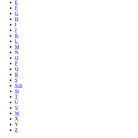
E
F
G
H
I
J
K
L
M
N
O
P
Q
R
S
Sch
St
T
U
V
W
X
Y
Z